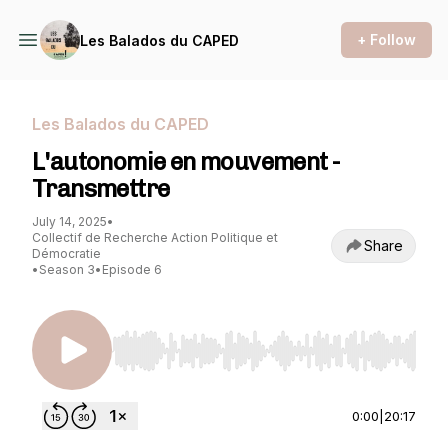
+ Follow
Les Balados du CAPED
Les Balados du CAPED
L'autonomie en mouvement -
Transmettre
July 14, 2025
•
Collectif de Recherche Action Politique et
Share
Démocratie
•
Season 3
•
Episode 6
Use Left/Right to seek, Home/End to jump to st
0:00
|
20:17